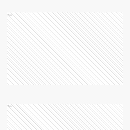
Ads
Ads