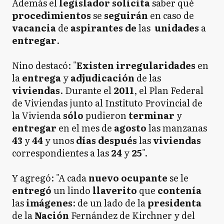
Además el
legislador solicita
saber qué
procedimientos
se
seguirán
en caso de
vacancia
de
aspirantes de
las
unidades
a
entregar
.
Nino destacó: "
Existen irregularidades
en
la
entrega
y
adjudicación
de las
viviendas
. Durante el
2011
, el Plan Federal
de Viviendas junto al Instituto Provincial de
la Vivienda
sólo
pudieron
terminar
y
entregar
en el mes de
agosto
las manzanas
43
y
44
y unos
días después
las
viviendas
correspondientes a las
24
y
25
".
Y agregó: "A cada
nuevo ocupante
se le
entregó
un lindo
llaverito
que
contenía
las
imágenes
: de un lado de la
presidenta
de la
Nación
Fernández de Kirchner y del