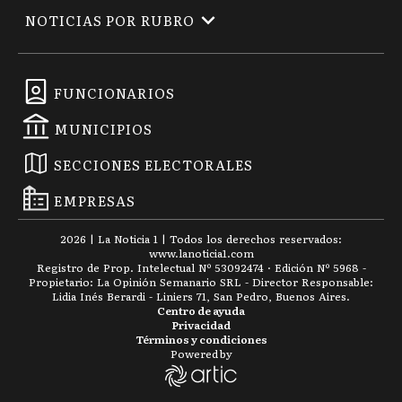
NOTICIAS POR RUBRO
FUNCIONARIOS
MUNICIPIOS
SECCIONES ELECTORALES
EMPRESAS
2026
|
La Noticia 1
| Todos los derechos reservados:
www.
lanoticia1.com
Registro de Prop. Intelectual Nº 53092474 · Edición Nº
5968
-
Propietario: La Opinión Semanario SRL - Director Responsable:
Lidia Inés Berardi - Liniers 71, San Pedro, Buenos Aires.
Centro de ayuda
Privacidad
Términos y condiciones
Powered by