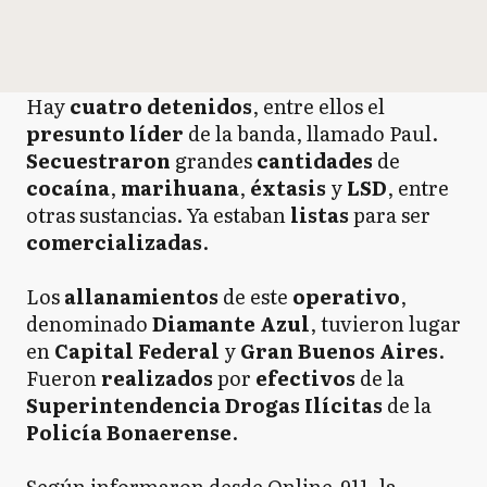
Hay
cuatro detenidos
, entre ellos el
presunto líder
de la banda, llamado Paul.
Secuestraron
grandes
cantidades
de
cocaína
,
marihuana
,
éxtasis
y
LSD
, entre
otras sustancias. Ya estaban
listas
para ser
comercializadas
.
Los
allanamientos
de este
operativo
,
denominado
Diamante
Azul
, tuvieron lugar
en
Capital Federal
y
Gran Buenos Aires
.
Fueron
realizados
por
efectivos
de la
Superintendencia Drogas Ilícitas
de la
Policía Bonaerense
.
Según informaron desde Online-911, la