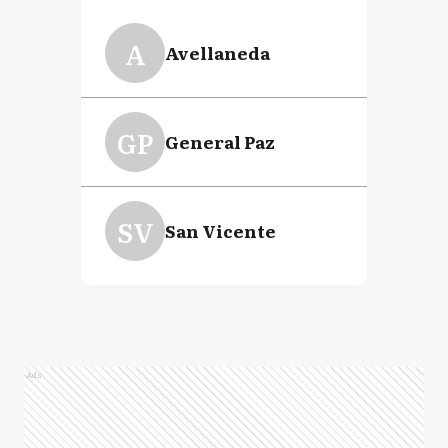
A
Avellaneda
GP
General Paz
SV
San Vicente
Ads