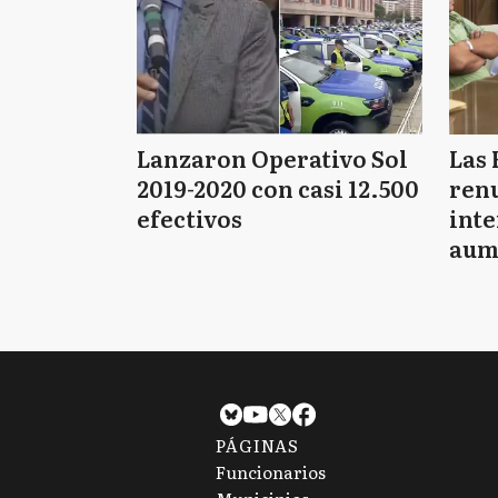
Lanzaron Operativo Sol
Las 
2019-2020 con casi 12.500
renu
efectivos
int
aum
pago
PÁGINAS
Funcionarios