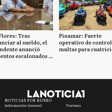
Flores: Tras
Pinamar: Fuerte
nciar al sueldo, el
operativo de control
endente anunció
multas para cuatrici
entos escalonados y
 de bono sin fecha
NOTICIAS POR RUBRO
Información General
Turismo