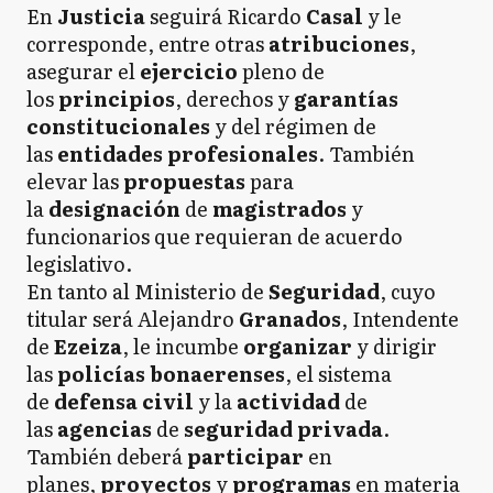
En
Justicia
seguirá Ricardo
Casal
y le
corresponde, entre otras
atribuciones
,
asegurar el
ejercicio
pleno de
los
principios
, derechos y
garantías
constitucionales
y del régimen de
las
entidades profesionales
. También
elevar las
propuestas
para
la
designación
de
magistrados
y
funcionarios que requieran de acuerdo
legislativo.
En tanto al Ministerio de
Seguridad
, cuyo
titular será Alejandro
Granados
, Intendente
de
Ezeiza
, le incumbe
organizar
y dirigir
las
policías bonaerenses
, el sistema
de
defensa civil
y la
actividad
de
las
agencias
de
seguridad privada
.
También deberá
participar
en
planes,
proyectos
y
programas
en materia