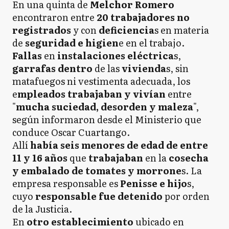
En una quinta de
Melchor Romero
encontraron entre
20 trabajadores no
registrados
y con
deficiencia
s en materia
de
seguridad e higien
e en el trabajo.
Fallas
en
instalaciones eléctrica
s,
garrafas
dentro
de las
vivienda
s, sin
matafuegos ni vestimenta adecuada, los
e
mpleados trabajaban y vivían
entre
"
mucha suciedad, desorden y maleza
",
según informaron desde el Ministerio que
conduce Oscar Cuartango.
Allí
había seis menores de edad de entre
11 y 16 años
que
trabajaban
en la
cosecha
y embalado de tomates y morrone
s. La
empresa responsable es
Penisse e hijo
s,
cuyo
responsable
fue
detenido
por orden
de la Justicia.
En
otro establecimiento
ubicado en