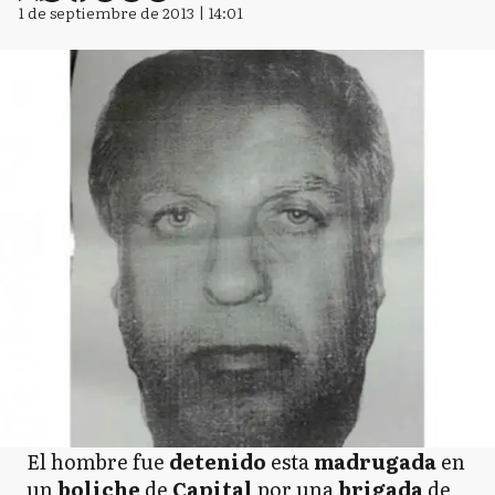
1 de septiembre de 2013 | 14:01
El hombre fue
detenido
esta
madrugada
en
un
boliche
de
Capital
por una
brigada
de