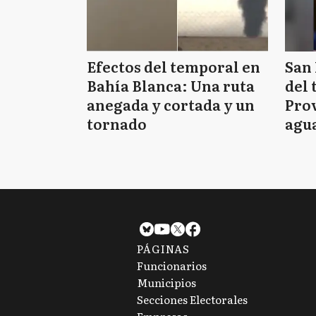
Efectos del temporal en
San 
Bahía Blanca: Una ruta
del 
anegada y cortada y un
Prov
tornado
agua
tie
PÁGINAS
Funcionarios
Municipios
Secciones Electorales