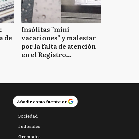
:
Insólitas "mini
a de
vacaciones" y malestar
por la falta de atención
en el Registro
Provincial de las
Personas
Añadir como fuente en
Sociedad
Judiciales
Gremiales