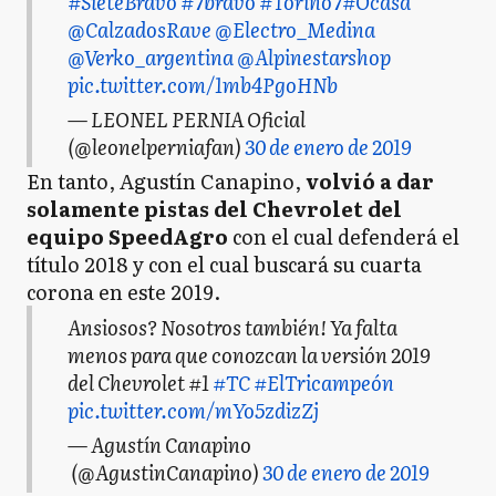
#SieteBravo
#7bravo
#Torino7
#Ocasa
@CalzadosRave
@Electro_Medina
@Verko_argentina
@Alpinestarshop
pic.twitter.com/1mb4PgoHNb
— LEONEL PERNIA Oficial
(@leonelperniafan)
30 de enero de 2019
En tanto, Agustín Canapino,
volvió a dar
solamente pistas del Chevrolet del
equipo SpeedAgro
con el cual defenderá el
título 2018 y con el cual buscará su cuarta
corona en este 2019.
Ansiosos? Nosotros también! Ya falta
menos para que conozcan la versión 2019
del Chevrolet #1
#TC
#ElTricampeón
pic.twitter.com/mYo5zdizZj
— Agustín Canapino
(@AgustinCanapino)
30 de enero de 2019