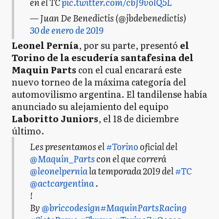
en el TC
pic.twitter.com/cbJ9volQ5L
— Juan De Benedictis (@jbdebenedictis)
30 de enero de 2019
Leonel Pernía
, por su parte, presentó
el
Torino de la escudería santafesina del
Maquin Parts
con el cual encarará este
nuevo torneo de la máxima categoría del
automovilismo argentina. El tandilense había
anunciado su alejamiento del equipo
Laboritto Juniors
, el 18 de diciembre
último.
Les presentamos el
#Torino
oficial del
@Maquin_Parts
con el que correrá
@leonelpernia
la temporada 2019 del
#TC
@actcargentina
.
!
By
@briccodesign
#MaquinPartsRacing