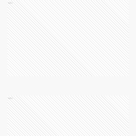
Ads
Ads