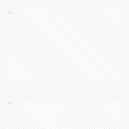
Ads
Ads