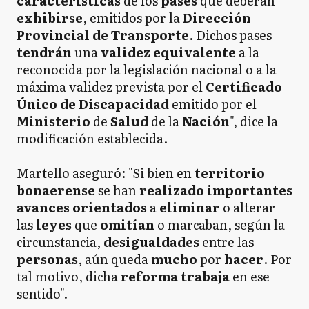
características
de los
pases
que deberán
exhibirse
, emitidos por la
Dirección
Provincial de Transporte
. Dichos pases
tendrán
una
validez equivalente
a la
reconocida por la legislación nacional o a la
máxima validez prevista por el
Certificado
Único de Discapacidad
emitido por el
Ministerio
de
Salud
de la
Nación
", dice la
modificación establecida.
Martello aseguró: "Si bien en
territorio
bonaerense
se han
realizado
importantes
avances orientados
a
eliminar
o alterar
las
leyes
que
omitían
o marcaban, según la
circunstancia,
desigualdades
entre las
personas
, aún queda
mucho
por
hacer
. Por
tal motivo, dicha
reforma
trabaja
en ese
sentido".