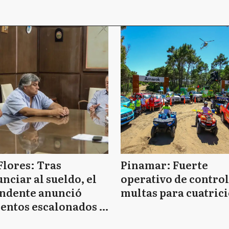
Flores: Tras
Pinamar: Fuerte
nciar al sueldo, el
operativo de control
endente anunció
multas para cuatrici
entos escalonados y
 de bono sin fecha