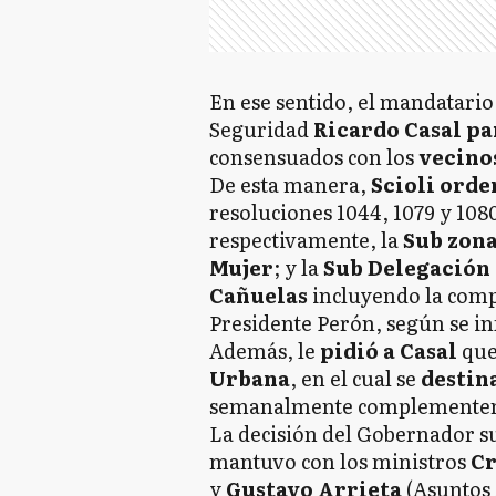
En ese sentido, el mandatari
Seguridad
Ricardo Casal pa
consensuados con los
vecino
De esta manera,
Scioli orde
resoluciones 1044, 1079 y 1080
respectivamente, la
Sub zona
Mujer
; y la
Sub Delegación 
Cañuelas
incluyendo la compe
Presidente Perón, según se i
Además, le
pidió a Casal
qu
Urbana
, en el cual se
destin
semanalmente complementen 
La decisión del Gobernador s
mantuvo con los ministros
Cr
y
Gustavo Arrieta
(Asuntos 