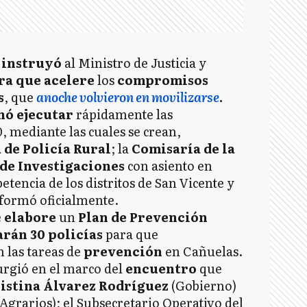
o
instruyó
al Ministro de Justicia y
ra que acelere
los
compromisos
s
, que
anoche volvieron en movilizarse
.
nó ejecutar
rápidamente las
, mediante las cuales se crean,
 de Policía Rural
; la
Comisaría de la
de Investigaciones
con asiento en
tencia de los distritos de San Vicente y
nformó oficialmente.
e
elabore
un
Plan de Prevención
arán 30 policías
para que
las tareas de
prevención
en Cañuelas.
urgió en el marco del
encuentro
que
istina Álvarez Rodríguez
(Gobierno)
Agrarios); el Subsecretario Operativo del