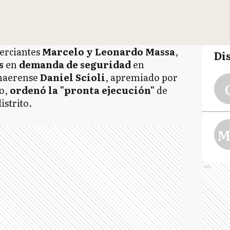
erciantes
Marcelo y Leonardo Massa
,
Di
as
en
demanda de seguridad
en
onaerense
Daniel Scioli
, apremiado por
so,
ordenó la "pronta ejecución"
de
distrito.
M
Ads