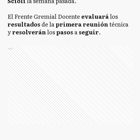
Scioli
la semana pasada.
El Frente Gremial Docente
evaluará
los
resultados
de la
primera
reunión
técnica
y
resolverán
los
pasos
a
seguir
.
Ads