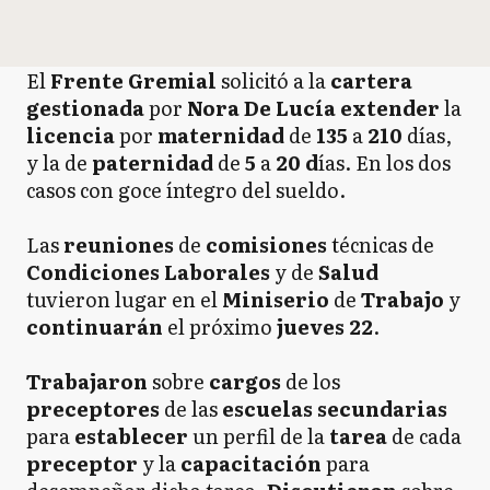
El
Frente Gremial
solicitó a la
cartera
gestionada
por
Nora De Lucía extender
la
licencia
por
maternidad
de
135
a
210
días,
y la de
paternidad
de
5
a
20 d
ías. En los dos
casos con goce íntegro del sueldo.
Las
reuniones
de
comisiones
técnicas de
Condiciones Laborales
y de
Salud
tuvieron lugar en el
Miniserio
de
Trabajo
y
continuarán
el próximo
jueves 22
.
Trabajaron
sobre
cargos
de los
preceptores
de las
escuelas secundarias
para
establecer
un perfil de la
tarea
de cada
preceptor
y la
capacitación
para