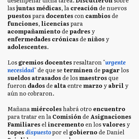
desempeñar dicha tarea.
Discutieron
sobre
las
juntas médicas
, la
creación
de nuevos
puestos
para
docentes
con
cambios
de
funciones
,
licencias
para
acompañamiento
de
padres
y
enfermedades crónicas
de
niños
y
adolescentes
.
Los
gremios docentes
resaltaron "
urgente
necesidad
" de que se
terminen
de
pagar
los
sueldos
atrasados
de los
maestros
que
fueron
dados
de
alta
entre
marzo
y
abril
y
aún no cobraron.
Mañana
miércoles
habrá otro
encuentro
para tratar en la
Comisión
de
Asignaciones
Familiares
el
incremento
en los
valores
y
topes
dispuesto
por el
gobierno
de Daniel