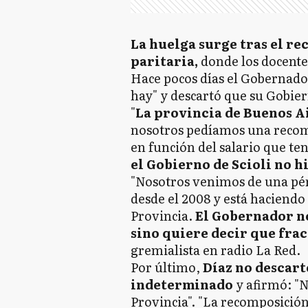
La huelga surge tras el re
paritaria,
donde los docente
Hace pocos días el Gobernador 
hay" y descartó que su Gobi
"
La provincia de Buenos Ai
nosotros pedíamos una recomp
en función del salario que t
el Gobierno de Scioli no 
"Nosotros venimos de una pér
desde el 2008 y está haciendo 
Provincia.
El Gobernador no
sino quiere decir que frac
gremialista en radio La Red.
Por último,
Díaz no descart
indeterminado
y afirmó: "
Provincia". "La recomposición