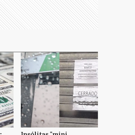
:
Insólitas "mini