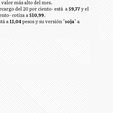
l valor más alto del mes.
recargo del 20 por ciento- está a $
9,77
y el
ento- cotiza a $
10,99
.
stá a
11,04
pesos y su versión "
soja
" a