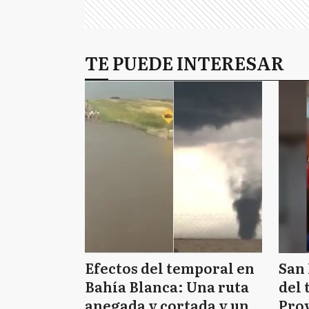
TE PUEDE INTERESAR
Efectos del temporal en
San 
Bahía Blanca: Una ruta
del 
anegada y cortada y un
Prov