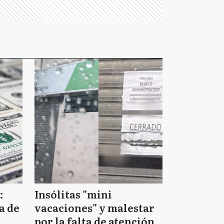
:
Insólitas "mini
a de
vacaciones" y malestar
por la falta de atención