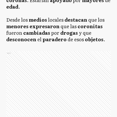
coronas
. Estarían
apoyado
por
mayores
de
edad
.
Desde los
medios
locales
destacan
que los
menores
expresaron
que las
coronitas
fueron
cambiadas
por
drogas
y que
desconocen
el
paradero
de esos
objetos
.
Ads