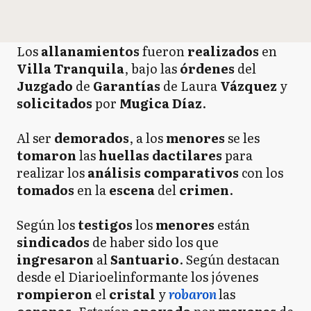
Los
allanamientos
fueron
realizados
en
Villa Tranquila
, bajo las
órdenes
del
Juzgado
de
Garantías
de Laura
Vázquez
y
solicitados
por
Mugica Díaz
.
Al ser
demorados
, a los
menores
se les
tomaron
las
huellas dactilares
para
realizar los
análisis comparativos
con los
tomados
en la
escena
del
crimen
.
Según los
testigos
los
menores
están
sindicados
de haber sido los que
ingresaron
al
Santuario
. Según destacan
desde el Diarioelinformante los jóvenes
rompieron
el
cristal
y
robaron
las