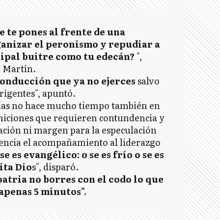
e te pones al frente de una
anizar el peronismo y repudiar a
ncipal buitre como tu edecán?
",
n Martín.
onducción que ya no ejerces
salvo
rigentes", apuntó.
cías no hace mucho tiempo también en
iniciones que requieren contundencia y
tación ni margen para la especulación
igencia el acompañamiento al liderazgo
se es evangélico: o se es frío o se es
mita Dio
s", disparó.
 patria no borres con el codo lo que
apenas 5 minutos".