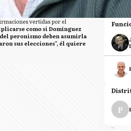
firmaciones vertidas por el
Funci
plicarse como si Domínguez
 del peronismo deben asumirla
ron sus elecciones", él quiere
Distri
P
Ads