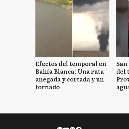
Efectos del temporal en
San 
Bahía Blanca: Una ruta
del 
anegada y cortada y un
Prov
tornado
agua
tie