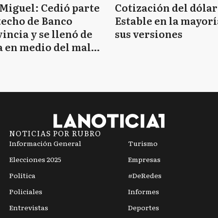
Miguel: Cedió parte
Cotización del dólar
techo de Banco
Estable en la mayorí
incia y se llenó de
sus versiones
 en medio del mal
mpo
NOTICIAS POR RUBRO
Información General
Turismo
Elecciones 2025
Empresas
Política
#DeRedes
Policiales
Informes
Entrevistas
Deportes