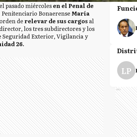
 el pasado miércoles
en el Penal de
Funci
io Penitenciario Bonaerense
María
a orden de
relevar de sus cargos
al
 director, los tres subdirectores y los
e Seguridad Exterior, Vigilancia y
nidad 26.
Distri
LP
Ads