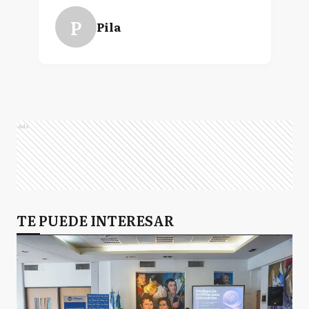
Carlos Humberto Rocha
P
Pila
Javier Leonel Rodríguez
Juan Manuel Álvarez
Ads
Walter Mariano
Wischnivetzky
TE PUEDE INTERESAR
Gustavo Sebastián
Walker