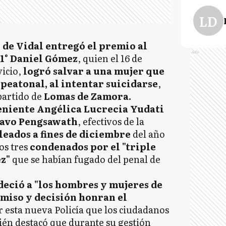
LD
 de Vidal entregó el premio al
Ads
e 1° Daniel Gómez
, quien el 16 de
vicio,
logró salvar a una mujer que
peatonal, al intentar suicidarse
,
partido de
Lomas de Zamora.
eniente Angélica Lucrecia Yudati
tavo Pengsawath
, efectivos de la
leados a fines de diciembre
del año
los tres
condenados por el "triple
ez"
que se habían fugado del penal de
eció a "los hombres y mujeres de
miso y decisión honran el
 esta nueva Policía que los ciudadanos
ién destacó que durante su gestión