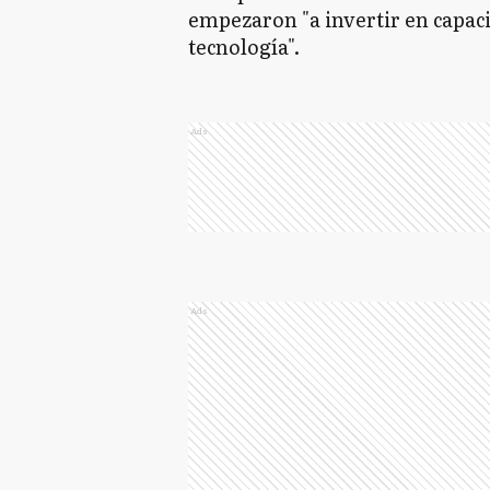
empezaron "a invertir en capac
tecnología".
Ads
Ads