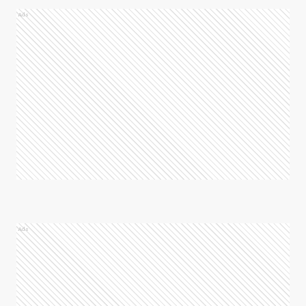
Ads
Ads