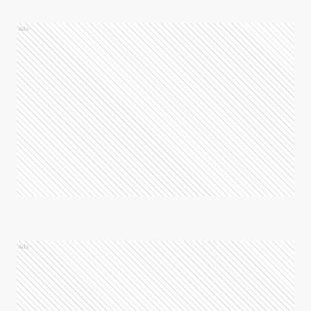
Ads
Ads