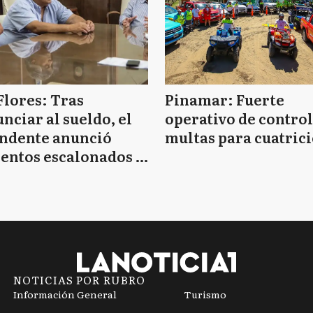
Flores: Tras
Pinamar: Fuerte
nciar al sueldo, el
operativo de control
endente anunció
multas para cuatrici
entos escalonados y
 de bono sin fecha
NOTICIAS POR RUBRO
Información General
Turismo