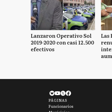
Lanzaron Operativo Sol
Las 
2019-2020 con casi 12.500
renu
efectivos
int
aum
pago
PÁGINAS
Funcionarios