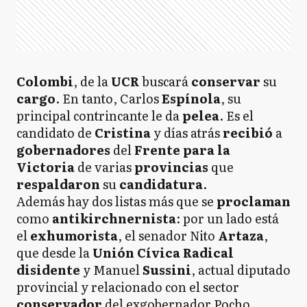
Colombi
, de la
UCR
buscará
conservar
su
cargo
. En tanto, Carlos
Espínola
, su
principal contrincante le da
pelea
. Es el
candidato de
Cristina
y días atrás
recibió
a
gobernadores
del
Frente para la
Victoria
de varias
provincias
que
respaldaron
su
candidatura
.
Además hay dos listas más que se
proclaman
como
antikirchnernista
: por un lado está
el
exhumorista
, el senador Nito
Artaza
,
que desde la
Unión Cívica Radical
disidente
y Manuel
Sussini
, actual diputado
provincial y relacionado con el sector
conservador
del exgobernador Pocho