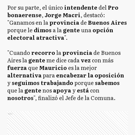
Por su parte, el único
intendente
del
Pro
bonaerense
,
Jorge
Macri
, destacó:
"Ganamos en la
provincia
de
Buenos Aires
porque le
dimos
a la
gente
una
opción
electoral
atractiva
".
"Cuando
recorro
la
provincia
de Buenos
Aires la
gente
me dice cada
vez
con más
fuerza
que
Mauricio
es la mejor
alternativa
para
encabezar la oposición
y
seguimos
trabajando
porque
sabemos
que la
gente
nos
apoya
y
está
con
nosotros
", finalizó el Jefe de la Comuna.
Ads