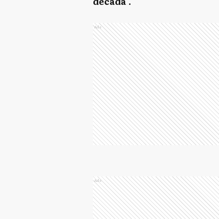
década".
Ads
Ads