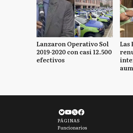
Lanzaron Operativo Sol
Las 
2019-2020 con casi 12.500
renu
efectivos
int
aum
pago
PÁGINAS
Funcionarios