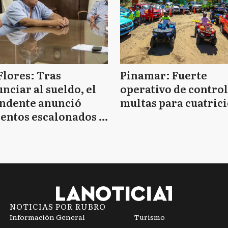
Flores: Tras
Pinamar: Fuerte
nciar al sueldo, el
operativo de control
endente anunció
multas para cuatrici
entos escalonados y
 de bono sin fecha
NOTICIAS POR RUBRO
Información General
Turismo