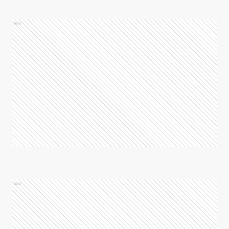
Ads
Ads