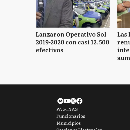
Lanzaron Operativo Sol
Las 
2019-2020 con casi 12.500
renu
efectivos
int
aum
pago
PÁGINAS
Funcionarios
Municipios
Secciones Electorales