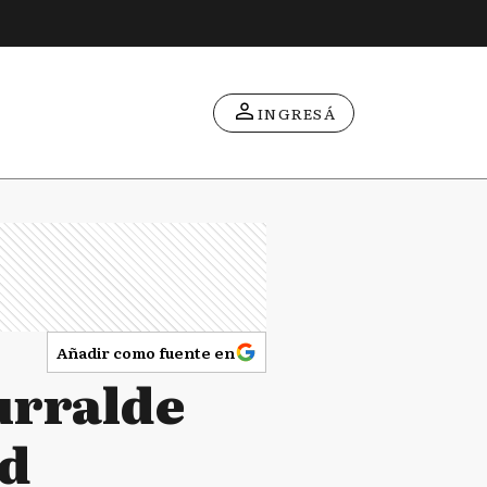
INGRESÁ
Añadir como fuente en
urralde
nd