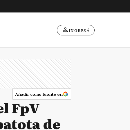
INGRESÁ
Añadir como fuente en
el FpV
patota de