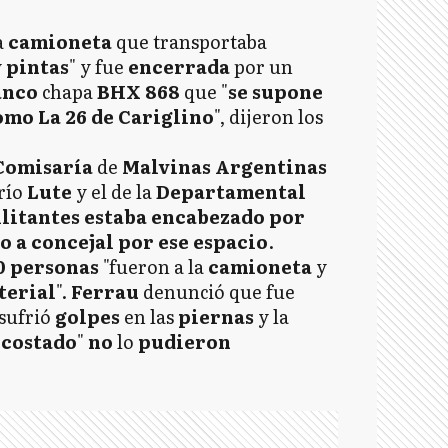
a
camioneta
que transportaba
y
pintas
" y fue
encerrada
por un
anco
chapa
BHX 868
que "
se supone
omo La 26 de Cariglino
", dijeron los
Comisaría
de
Malvinas
Argentinas
río
Lute
y el de la
Departamental
ilitantes estaba encabezado por
 a concejal por ese espacio
.
0 personas
"fueron a la
camioneta
y
terial
".
Ferrau
denunció que fue
 sufrió
golpes
en las
piernas
y la
n
costado
"
no
lo
pudieron