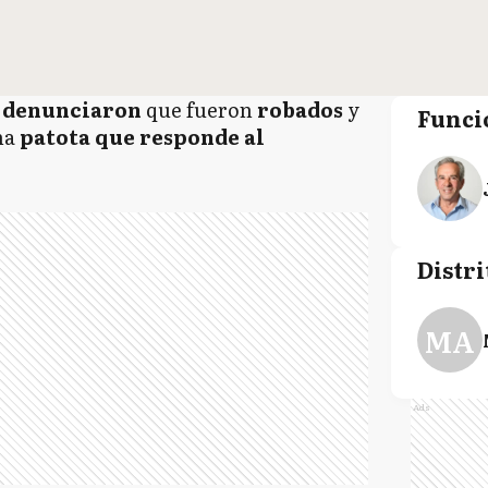
denunciaron
que fueron
robados
y
Funci
una
patota que
responde al
Distri
MA
Ads