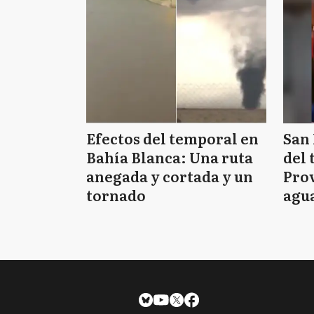
Efectos del temporal en
San 
Bahía Blanca: Una ruta
del 
anegada y cortada y un
Prov
tornado
agua
tie