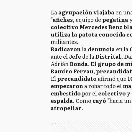
La
agrupación
viajaba
en un
"
afiches
, equipo de
pegatina
colectivo
Mercedes
Benz bl
utiliza la patota conocida c
militantes.
Radicaron
la
denuncia
en la
ante el
Jefe
de la
Distrital
, Da
Adrián
Bonda
.
El grupo de m
Ramiro Ferrau, precandidato
El
precandidato
afirmó que
1
empezaron
a robar todo el
ma
embestido
por el
colectivo
y
espalda
. Como
cayó
"hacia u
atropellar
.
Ads