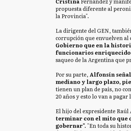
Cristina
Fernández y manifes
propuesta diferente al peron
la Provincia".
La dirigente del GEN, también
corrupción que envuelven al o
Gobierno que en la histor
funcionarios enriquecido
saqueo de la Argentina que p
Por su parte,
Alfonsín señal
mediano y largo plazo, pi
tienen un plan de país, no co
20 años y esto lo van a pagar 
El hijo del expresidente Raúl 
terminar con el mito que d
gobernar".
"En toda su histo