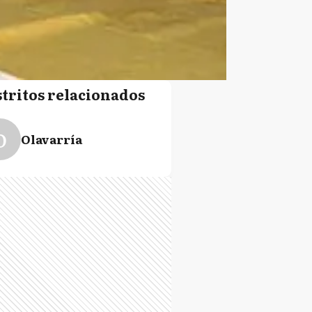
stritos relacionados
O
Olavarría