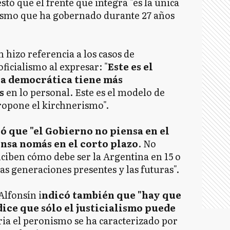
tó que el frente que integra "es la única
ismo que ha gobernado durante 27 años
 hizo referencia a los casos de
ficialismo al expresar: "
Este es el
ia democrática tiene más
s
en lo personal. Este es el modelo de
ropone el kirchnerismo".
ó que "el Gobierno no piensa en el
ensa nomás en el corto plazo
. No
nciben cómo debe ser la Argentina en 15 o
las generaciones presentes y las futuras".
Alfonsín i
ndicó también que "hay que
ice que sólo el justicialismo puede
ria el peronismo se ha caracterizado por