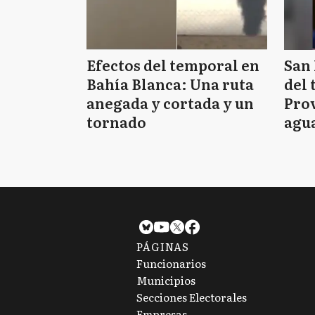
Efectos del temporal en
San 
Bahía Blanca: Una ruta
del 
anegada y cortada y un
Prov
tornado
agua
tie
PÁGINAS
Funcionarios
Municipios
Secciones Electorales
Empresas