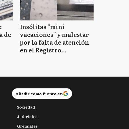
:
Insólitas "mini
a de
vacaciones" y malestar
por la falta de atención
en el Registro
Provincial de las
Personas
Añadir como fuente en
Sociedad
Judiciales
Gremiales