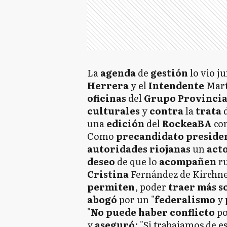
La
agenda
de
gestión
lo vio j
Herrera
y el
Intendente
Mar
oficinas
del
Grupo Provinci
culturales
y
contra
la
trata
una
edición
del
RockeaBA
co
Como
precandidato preside
autoridades
riojanas
un
act
deseo
de que lo
acompañen
r
Cristina
Fernández de Kirchne
permiten
, poder
traer más
s
abogó
por un "
federalismo
y
"
No puede haber conflicto
p
y
aseguró
: "Si trabajamos de 