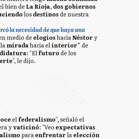
el bien de
La Rioja
,
dos gobiernos
uciendo
los
destinos
de nuestra
rcó la necesidad de que haya una
 en medio de
elogios
hacia
Néstor
y
“la
mirada
hacia el
interior
” de
didatura
: "El
futuro
de los
uerte
", le dijo.
noce
el
federalismo
", señaló el
era y
vaticinó
: "Veo
expectativas
ialismo
para
enfrentar
la
elección