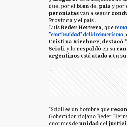
que, por el
bien
del
país
y por 
peronistas
van a seguir
cond
Provincia y el país".
Luis
Beder Herrera
, que
rema
"continuidad" del kirchnerismo
,
Cristina
Kirchner
,
destacó
Scioli
y lo
respaldó
en su
can
argentinos
está
atado
a tu s
Ads
"Scioli es un hombre que
reco
Goberndor riojano Beder Herr
enormes de
unidad
del
justic