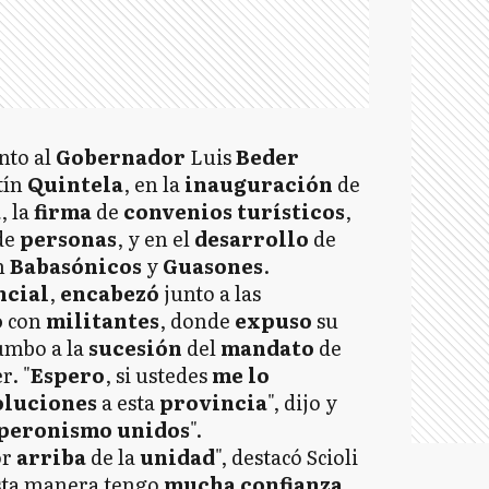
unto al
Gobernador
Luis
Beder
tín
Quintela
, en la
inauguración
de
a
, la
firma
de
convenios turísticos
,
de
personas
, y en el
desarrollo
de
n
Babasónicos
y
Guasones
.
ncial
,
encabezó
junto a las
o
con
militantes
, donde
expuso
su
umbo a la
sucesión
del
mandato
de
r. "
Espero
, si ustedes
me lo
oluciones
a esta
provincia
", dijo y
peronismo
unidos
".
or
arriba
de la
unidad
", destacó Scioli
esta manera tengo
mucha confianza