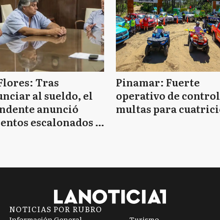
Flores: Tras
Pinamar: Fuerte
nciar al sueldo, el
operativo de control
endente anunció
multas para cuatrici
entos escalonados y
 de bono sin fecha
NOTICIAS POR RUBRO
Información General
Turismo