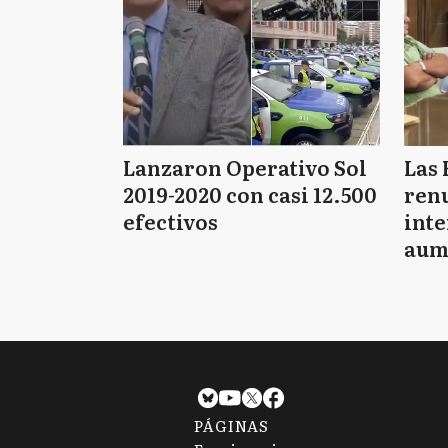
Lanzaron Operativo Sol
Las 
2019-2020 con casi 12.500
renu
efectivos
int
aum
pago
PÁGINAS