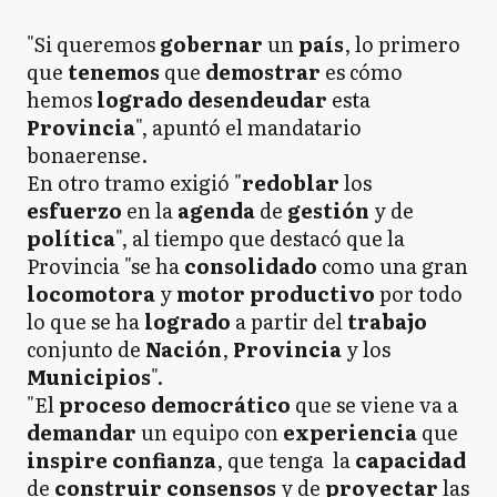
"Si queremos
gobernar
un
país
, lo primero
que
tenemos
que
demostrar
es cómo
hemos
logrado desendeudar
esta
Provincia
", apuntó el mandatario
bonaerense.
En otro tramo exigió "
redoblar
los
esfuerzo
en la
agenda
de
gestión
y de
política
", al tiempo que destacó que la
Provincia "se ha
consolidado
como una gran
locomotora
y
motor productivo
por todo
lo que se ha
logrado
a partir del
trabajo
conjunto de
Nación
,
Provincia
y los
Municipios
".
"El
proceso democrático
que se viene va a
demandar
un equipo con
experiencia
que
inspire
confianza
, que tenga la
capacidad
de
construir consensos
y de
proyectar
las