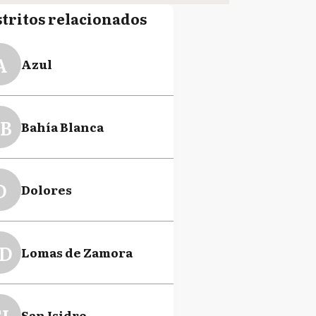
stritos relacionados
A
Azul
B
Bahía Blanca
D
Dolores
D
Lomas de Zamora
I
San Isidro