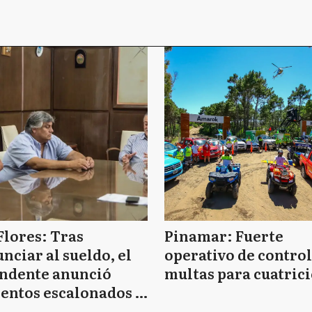
Flores: Tras
Pinamar: Fuerte
nciar al sueldo, el
operativo de control
endente anunció
multas para cuatrici
entos escalonados y
 de bono sin fecha