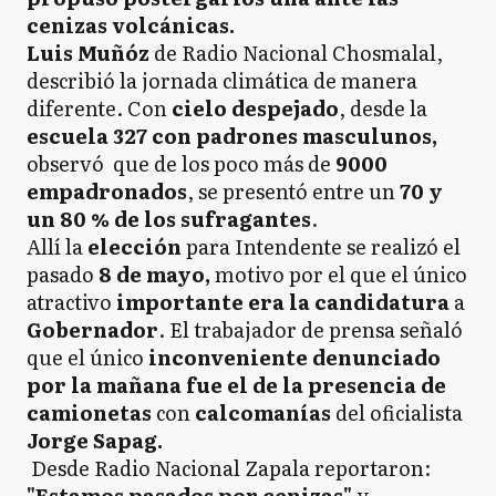
cenizas volcánicas.
Luis Muñóz
de Radio Nacional Chosmalal,
describió la jornada climática de manera
diferente. Con
cielo despejado
, desde la
escuela 327 con padrones masculunos,
observó que de los poco más de
9000
empadronados
, se presentó entre un
70 y
un 80 % de los sufragantes
.
Allí la
elección
para Intendente se realizó el
pasado
8 de mayo,
motivo por el que el único
atractivo
importante era la candidatura
a
Gobernador
. El trabajador de prensa señaló
que el único
inconveniente denunciado
por la mañana fue el de la presencia de
camionetas
con
calcomanías
del oficialista
Jorge Sapag.
Desde Radio Nacional Zapala reportaron:
"Estamos pasados por cenizas"
y