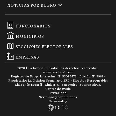
NOTICIAS POR RUBRO
FUNCIONARIOS
MUNICIPIOS
SECCIONES ELECTORALES
EMPRESAS
2026
|
La Noticia 1
| Todos los derechos reservados:
www.
lanoticia1.com
Registro de Prop. Intelectual Nº 53092474 · Edición Nº
5967
-
Propietario: La Opinión Semanario SRL - Director Responsable:
Lidia Inés Berardi - Liniers 71, San Pedro, Buenos Aires.
Centro de ayuda
Privacidad
Términos y condiciones
Powered by