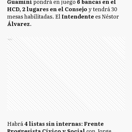
Guaminí
pondrá en juego
6 bancas en el
HCD, 2 lugares en el Consejo
y tendrá 30
mesas habilitadas. El
Intendente
es Néstor
Álvarez
.
Ads
Habrá
4 listas sin internas
:
Frente
Progresista Cívico y Social
con Jorge