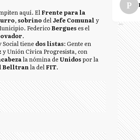
P
mpiten aquí. El
Frente
para la
Zurro
,
sobrino
del
Jefe
Comunal
y
Ads
Municipio. Federico
Bergues
es el
novador
.
y Social tiene
dos listas
: Gente en
z
y Unión Cívica Progresista, con
ncabeza
la nómina de
Unidos
por la
l
Belltran
la del
FIT
.