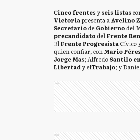
Cinco
frentes
y
seis
listas
co
Victoria
presenta a
Avelino 
Secretario
de
Gobierno
del 
precandidato
del
Frente Re
El
Frente Progresista
Cívico 
quien confiar, con
Mario
Pére
Jorge
Mas
; Alfredo
Santilo e
Libertad
y el
Trabajo
; y Danie
Ads
Ads