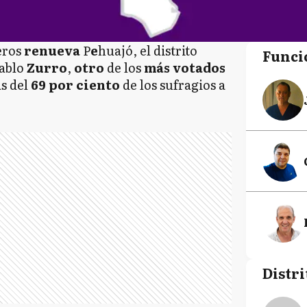
eros
renueva
P
e
huajó, el distrito
Funci
Pablo
Zurro
,
otro
de los
más votados
s del
69 por ciento
de los sufragios a
Distri