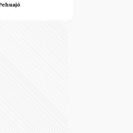
Pehuajó