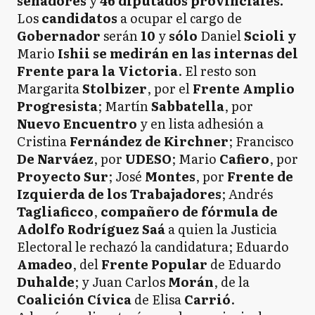
senadores
y
46 diputados provinciales.
Los
candidatos
a ocupar el cargo de
Gobernador
serán
10
y
sólo
Daniel
Scioli y
Mario
Ishii se medirán en las internas del
Frente para la Victoria
. El resto son
Margarita
Stolbizer
, por el
Frente Amplio
Progresista
; Martín
Sabbatella
, por
Nuevo Encuentro
y en lista adhesión a
Cristina
Fernández de Kirchner
; Francisco
De Narváez
, por
UDESO
; Mario
Cafiero
, por
Proyecto Sur
; José
Montes
, por
Frente de
Izquierda de los Trabajadores
; Andrés
Tagliaficco
,
compañero de fórmula de
Adolfo Rodríguez Saá
a quien la Justicia
Electoral le rechazó la candidatura; Eduardo
Amadeo
, del
Frente Popular
de Eduardo
Duhalde
; y Juan Carlos
Morán
, de la
Coalición Cívica
de Elisa
Carrió
.