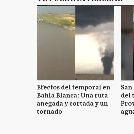
Efectos del temporal en
San 
Bahía Blanca: Una ruta
del 
anegada y cortada y un
Prov
tornado
agua
tie