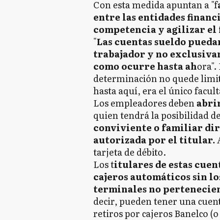
Con esta medida apuntan a "f
entre las entidades finan
competencia y agilizar el
"
Las cuentas sueldo puedan
trabajador y no exclusiva
como ocurre hasta ah
ora".
determinación no quede limit
hasta aquí, era el único facul
Los empleadores deben
abri
quien tendrá la posibilidad d
conviviente o familiar di
autorizada por el titular.
A
tarjeta de débito.
Los t
itulares de estas cuen
cajeros automáticos sin lo
terminales no pertenecien
decir, pueden tener una cuent
retiros por cajeros Banelco (o 