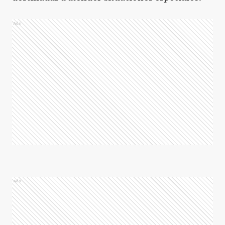
Ads
Ads