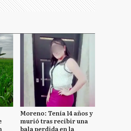
Moreno: Tenía 14 años y
e
murió tras recibir una
n
bala perdida en la