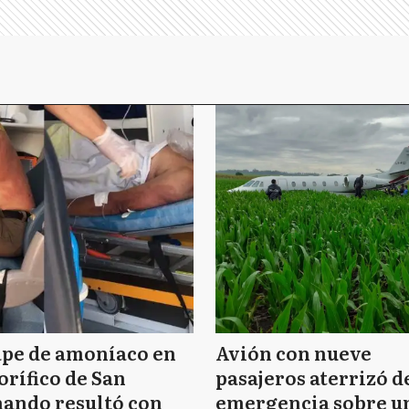
ape de amoníaco en
Avión con nueve
orífico de San
pasajeros aterrizó d
ando resultó con
emergencia sobre u