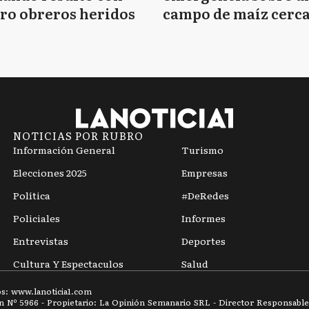
ro obreros heridos
campo de maíz cerca
Mar del Plata
NOTICIAS POR RUBRO
Información General
Turismo
Elecciones 2025
Empresas
Política
#DeRedes
Policiales
Informes
Entrevistas
Deportes
Cultura Y Espectaculos
Salud
os: www.
lanoticia1.com
ón Nº
5966
- Propietario: La Opinión Semanario SRL - Director Responsable: