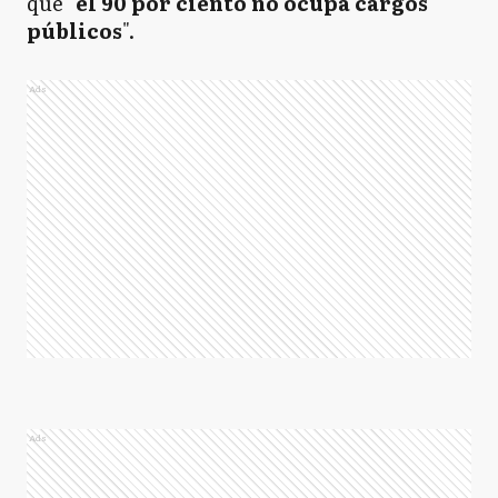
que "
el 90 por ciento no ocupa cargos
públicos
".
Ads
Ads