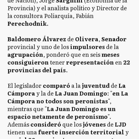
de Nación), Jorge
Sarghini
(Economía de la
Provincia) y el analista político y Director de
la consultora Poliarquía, Fabián
Perechodnik
.
Baldomero Álvarez
de
Olivera
,
Senador
provincial y uno de los
impulsores
de la
agrupación
, ponderó que en seis
meses
consiguieron
tener
representación
en
22
provincias del país
.
El legislador
comparó
a la
juventud
de
La
Cámpora
y la de
La Juan Domingo
: "
en La
Cámpora no todos son peronistas
",
mientras que "
La Juan Domingo es un
espacio netamente de peronismo
".
Además
consideró
que los
jóvenes
de
LJD
tienen una
fuerte inserción territorial
y