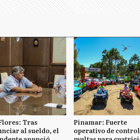
Flores: Tras
Pinamar: Fuerte
nciar al sueldo, el
operativo de control
endente anunció
multas para cuatrici