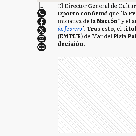
El Director General de Cultu
Oporto confirmó
que "la
Pr
iniciativa de la
Nación
" y el
de febrero
".
Tras esto
, el
titu
(
EMTUR
) de Mar del Plata
Pa
decisión
.
Ads