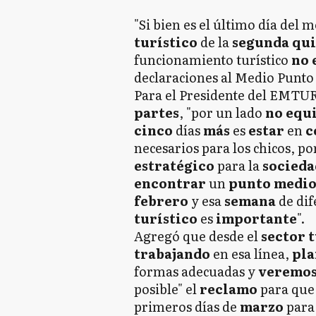
"Si bien es el último día del 
turístico
de la
segunda qu
funcionamiento turístico
no 
declaraciones al Medio Punto 
Para el Presidente del EMTUR
partes
, "por un lado
no equ
cinco
días
más
es
estar
en
c
necesarios para los chicos, p
estratégico
para la
socieda
encontrar
un
punto medi
febrero
y esa
semana
de di
turístico
es
importante
".
Agregó que desde el
sector 
trabajando
en esa línea,
pl
formas adecuadas y
veremos
posible" el
reclamo
para que 
primeros días de
marzo
para