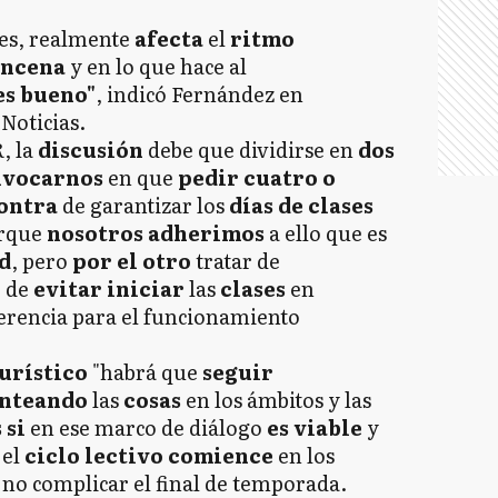
mes, realmente
afecta
el
ritmo
incena
y en lo que hace al
es bueno"
, indicó Fernández en
Noticias.
, la
discusión
debe que dividirse en
dos
ivocarnos
en que
pedir cuatro o
ontra
de garantizar los
días de clases
orque
nosotros adherimos
a ello que es
d
, pero
por el otro
tratar de
o
de
evitar iniciar
las
clases
en
ferencia para el funcionamiento
turístico
"habrá que
seguir
anteando
las
cosas
en los ámbitos y las
 si
en ese marco de diálogo
es viable
y
el
ciclo lectivo comience
en los
 no complicar el final de temporada.