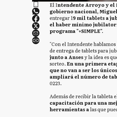
El I
ntendente Arroyo y el
gobierno nacional, Migue
entregar 1
9 mil tablets a j
el haber mínimo jubilatori
programa "+SIMPLE".
"Con el Intendente hablamos
de entrega de tablets para ju
junto a Anses
y la idea es qu
sorteo.
En una primera etap
que no van a ser los único
ampliará el número de tab
0223.
Además de recibir la tableta 
capacitación para una mej
herramientas a
las que pue