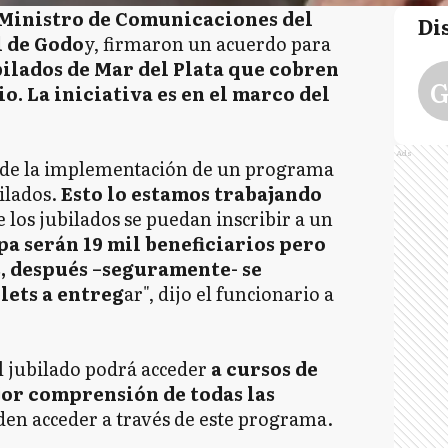
 Ministro de Comunicaciones del
Di
l de Godo
y, firmaron un acuerdo para
ubilados de Mar del Plata que cobren
G
o. La iniciativa es en el marco del
Ads
 de la implementación de un programa
bilados.
Esto lo estamos trabajando
e los jubilados se puedan inscribir a un
a serán 19 mil beneficiarios pero
s, después –seguramente- se
lets a entreg
ar", dijo el funcionario a
el jubilado podrá acceder
a cursos de
or comprensión de todas las
den acceder a través de este programa.