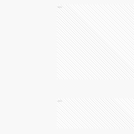
Ads
Ads