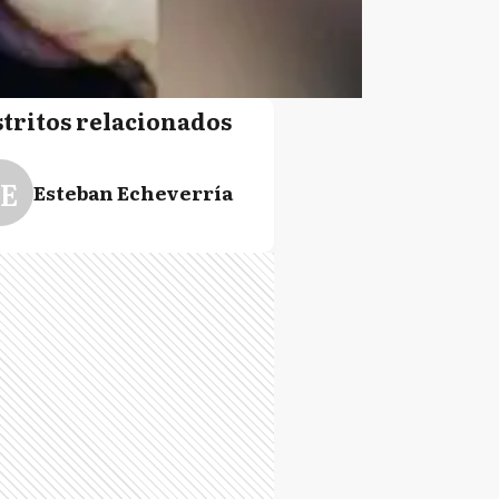
stritos relacionados
E
Esteban Echeverría