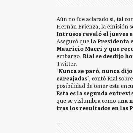
Aún no fue aclarado si, tal co
Hernán Brienza, la emisión s
Intrusos reveló el jueves 
Aseguró que
la Presidenta 
Mauricio Macri y que rec
embargo,
Rial se desdijo h
Twitter.
"
Nunca se paró, nunca dijo 
carcajadas
", contó Rial sobre
posibilidad de tener este enc
Esta es la segunda entrevi
que se vislumbra como u
na 
tras los resultados en las
Ads