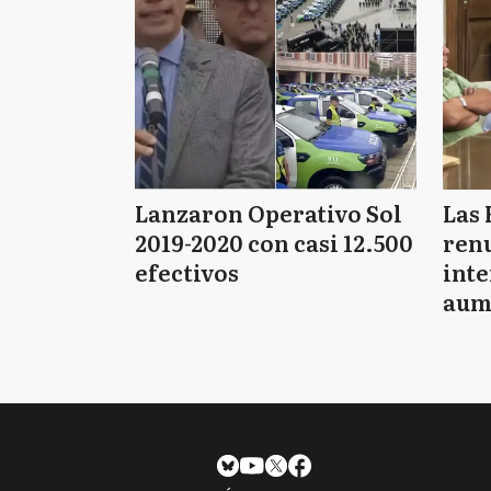
Lanzaron Operativo Sol
Las 
2019-2020 con casi 12.500
renu
efectivos
int
aum
pago